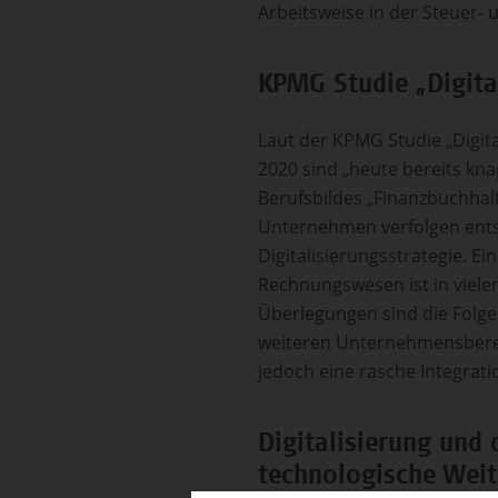
Arbeitsweise in der Steuer-
KPMG Studie „Digit
Laut der KPMG Studie „Digi
2020 sind „heute bereits kna
Berufsbildes „Finanzbuchhalt
Unternehmen verfolgen ents
Digitalisierungsstrategie. Ei
Rechnungswesen ist in viele
Überlegungen sind die Folg
weiteren Unternehmensberei
jedoch eine rasche Integrati
Digitalisierung und
technologische Weit