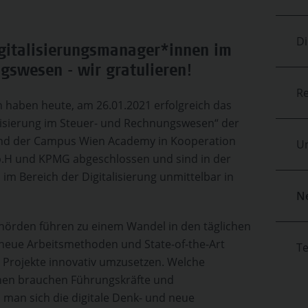
D
Digitalisierungsmanager*innen im
gswesen - wir gratulieren!
Re
 haben heute, am 26.01.2021 erfolgreich das
lisierung im Steuer- und Rechnungswesen“ der
d der Campus Wien Academy in Kooperation
U
b.H und KPMG abgeschlossen und sind in der
im Bereich der Digitalisierung unmittelbar in
N
örden führen zu einem Wandel in den täglichen
neue Arbeitsmethoden und State-of-the-Art
T
 Projekte innovativ umzusetzen. Welche
onen brauchen Führungskräfte und
 man sich die digitale Denk- und neue