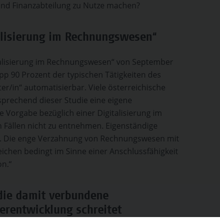
 und Finanzabteilung zu Nutze machen?
alisierung im Rechnungswesen“
talisierung im Rechnungswesen“ von September
pp 90 Prozent der typischen Tätigkeiten des
er/in“ automatisierbar. Viele österreichische
prechend dieser Studie eine eigene
ne Vorgabe bezüglich einer Digitalisierung im
n Fällen nicht zu entnehmen. Eigenständige
e. Die enge Verzahnung von Rechnungswesen mit
chen bedingt im Sinne einer Anschlussfähigkeit
on.“
 die damit verbundene
erentwicklung schreitet