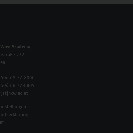
 Wien Academy
enstraße 222
ien
 606 68 77-8800
 606 68 77-8809
[at]hcw.ac.at
Einstellungen
hutzerklärung
um