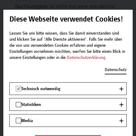
Nachhaltigkeit ist nicht nur eine moralische
Verpflichtung, sondern zunehmend auch ein
Diese Webseite verwendet Cookies!
wirtschaftlicher Erfolgsfaktor. Die Sustainable
Development Goals (SDGs) der Vereinten
Lassen Sie uns bitte wissen, dass Sie damit einverstanden sind
Nationen bieten einen strategischen Rahmen für
und klicken Sie auf "Alle Dienste aktivieren". Falls Sie mehr über
Unternehmen und Organisationen, die sich
die von uns verwendeten Cookies erfahren und eigene
Einstellungen vornehmen möchten, werfen Sie bitte einen Blick in
zukunftsfähig positionieren möchten. Dieses
unsere Einstellungen oder in die
Datenschutzerklärung
.
kompakte Webinar zeigt, wie die SDGs gezielt zur
Weiterentwicklung und Profilierung genutzt
Datenschutz
werden können.
Vortragende:
Valerie-Sophie Schönberg MSc
Technisch notwendig
Wie soll sich das alles ausgehen? – Methoden
Statistiken
des Zeitmanagements
Termin:
14. Mai 2025, 18:00–19:00 Uhr
Media
Die Anforderungen im beruflichen und privaten
Alltag wachsen stetig. Zwischen Job,