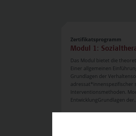
Zertifikatsprogramm
Modul 1: Sozialthe
Das Modul bietet die theore
Einer allgemeinen Einführung
Grundlagen der Verhaltensor
adressat*innenspezifischer 
Interventionsmethoden. Mod
EntwicklungGrundlagen der..