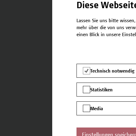
Diese Webseit
Modul
Modul 2: Angewandte
Lassen Sie uns bitte wissen,
mehr über die von uns verw
Im Rahmen eines Praktikums
einen Blick in unsere Einste
erworbene Wissen einsetzen 
in der Praxis arbeiten. Dies
verlaufenden Lehrveranstaltu
mit den anderen Teilnehmer
Technisch notwendig
Statistiken
Modul
Media
Modul 3: Abschlussa
Sie erstellen auf Basis Ihres
Einstellungen speicher