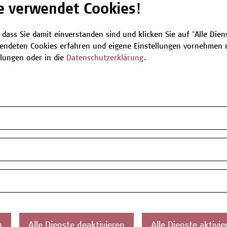
e verwendet Cookies!
 Sozialtherapie in der Praxis
 dass Sie damit einverstanden sind und klicken Sie auf "Alle Dienst
endeten Cookies erfahren und eigene Einstellungen vornehmen m
 werden Sie das im bisherigen Lehrgang
llungen oder in die
Datenschutzerklärung
.
und unter Supervision sozialtherapeutisch
er Prozess wird in der parallel zum Praktikum
ng reflektiert Sie profitieren vom Austausch
*innen und den Vortragenden. ...
rbeit
 erworbenen Wissens eine schriftliche
n
Alle Dienste deaktivieren
Alle Dienste aktivie