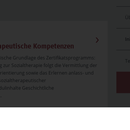
Üb
In
rapeutische Kompetenzen
tische Grundlage des Zertifikatsprogramms:
T
 zur Sozialtherapie folgt die Vermittlung der
ientierung sowie das Erlernen anlass- und
sozialtherapeutischer
ulinhalte Geschichtliche
.