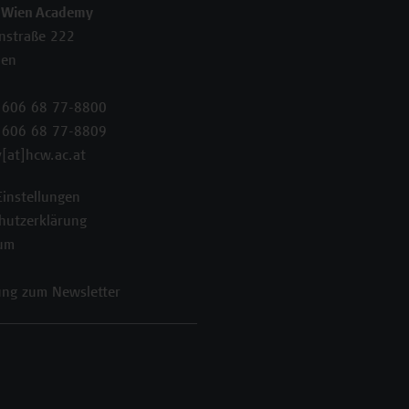
 Wien Academy
enstraße 222
ien
 606 68 77-8800
 606 68 77-8809
[at]hcw.ac.at
Einstellungen
hutzerklärung
um
ng zum Newsletter