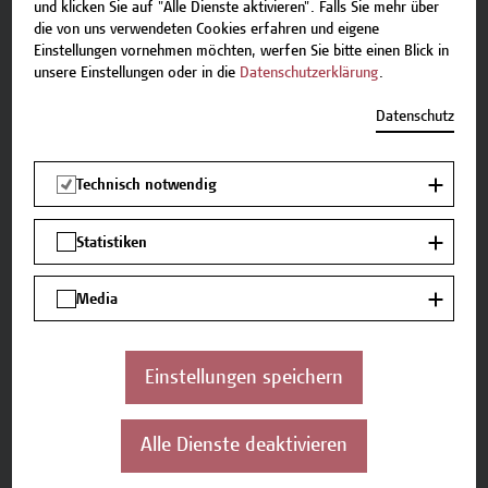
und klicken Sie auf "Alle Dienste aktivieren". Falls Sie mehr über
Heiratsurkunde (bei Namensänderung)
die von uns verwendeten Cookies erfahren und eigene
Einstellungen vornehmen möchten, werfen Sie bitte einen Blick in
Deutschkenntnisse - Niveau B2
unsere Einstellungen oder in die
Datenschutzerklärung
.
Datenschutz
Termine
Start: 9. Oktober 2025
Technisch notwendig
Anmeldeschluss: 2. Oktober 2025
Termine
Statistiken
9. – 11. Oktober 2025
23. – 25. Oktober 2025
Media
6. – 8. November 2025
20. – 22. November 2025
Einstellungen speichern
4. – 6. Dezember 2025
8. – 10. Jänner 2026
22. – 24. Jänner 2026
Alle Dienste deaktivieren
26. – 28. Februar 2026