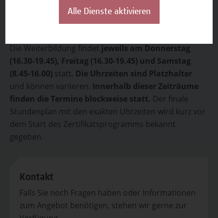
12. – 14. März 2026
Alle Dienste aktivieren
9. – 11. April 2026
23. – 25. April 2026
Die Weiterbildung findet
jeweils am Donnerstag
(16.30-19.45),
Freitag (16.30-19.45) und Samstag
(8.45-16.00)
statt.
Die Uhrzeiten sind Platzhalter
und können variieren.
Innerhalb dieser Zeiträume
finden die Termine blockweise statt.
Der finale
Stundenplan mit den exakten Uhrzeiten wird kurz vor
dem Start des Zertifikatsprogramms bekannt
gegeben.
Kontakt
Falls Sie noch Fragen haben oder Informationen
zum Angebot benötigen, stehen wir gerne zur