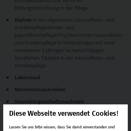
postsekundären bzw. tertiären
Bildungseinrichtung in der Pflege.
Diplom
in der allgemeinen Gesundheits- und
Krankenpflege/Kinder- und
Jugendlichenpflege/Psychiatrischen Gesundheits-
und Krankenpflege in Verbindungen mit einer
mindestens 2-jährigen facheinschlägigen
beruflichen Tätigkeit in der Gesundheits- und
Krankenpflege
Lebenslauf
Motivationsschreiben
Staatsbürgerschaftsnachweis
Geburtsurkunde
Diese Webseite verwendet Cookies!
Meldezettel
Lassen Sie uns bitte wissen, dass Sie damit einverstanden sind