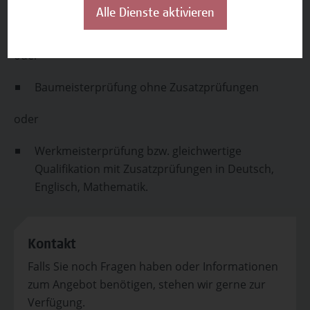
Zusatzprüfungen in Deutsch, Mathematik,
Alle Dienste aktivieren
Englisch, Darstellende Geometrie, Physik.
oder
Baumeisterprüfung ohne Zusatzprüfungen
oder
Werkmeisterprüfung bzw. gleichwertige
Qualifikation mit Zusatzprüfungen in Deutsch,
Englisch, Mathematik.
Kontakt
Falls Sie noch Fragen haben oder Informationen
zum Angebot benötigen, stehen wir gerne zur
Verfügung.