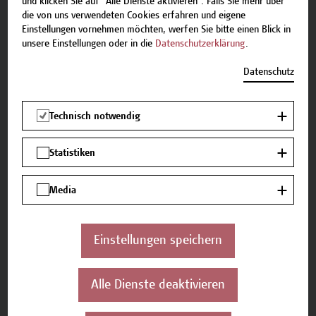
und klicken Sie auf "Alle Dienste aktivieren". Falls Sie mehr über
die von uns verwendeten Cookies erfahren und eigene
Gleichwertig ist es, wenn es völkerrechtlich
Einstellungen vornehmen möchten, werfen Sie bitte einen Blick in
vereinbart ist oder nostrifiziert wurde. Die
unsere Einstellungen oder in die
Datenschutzerklärung
.
Studiengangsleitung kann das Zeugnis auch im
Datenschutz
Einzelfall anerkennen.
Zugang aus dem Berufsfeld:
Technisch notwendig
Facheinschlägiger Lehrabschluss und
Statistiken
nachweisliche dreijährige einschlägige
Berufserfahrung in der Baubranche mit
Media
Zusatzprüfungen in Deutsch, Mathematik,
Englisch, Darstellende Geometrie, Physik.
Einstellungen speichern
oder
Nachweisbare einschlägige berufliche
Alle Dienste deaktivieren
Berufserfahrung im Baubewerbe (fünf Jahre) mit