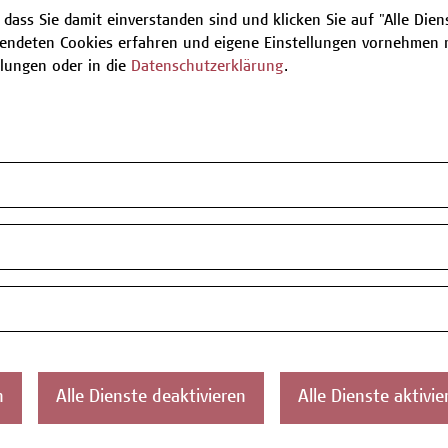
 dass Sie damit einverstanden sind und klicken Sie auf "Alle Dienst
endeten Cookies erfahren und eigene Einstellungen vornehmen m
Be
llungen oder in die
Datenschutzerklärung
.
T
ontakt
Über uns
Campus
Die Campus Wien
Favorit
n
Alle Dienste deaktivieren
Alle Dienste aktivie
Academy
1100 W
Referenzen und