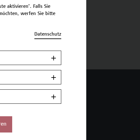
e aktivieren". Falls Sie
öchten, werfen Sie bitte
schreibung
Datenschutz
ermine und Anmeldung
 Wien Academy
enstraße 222
ren
ien