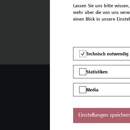
Lassen Sie uns bitte wissen,
mehr über die von uns verw
einen Blick in unsere Einste
Termine und Anmeldung
Technisch notwendig
Statistiken
Mehr Infos gewünscht?
Media
Unser Angebot
K
Seminare und
Einstellungen speicher
Zertifikatsprogramme
Inhouse-Weiterbildung