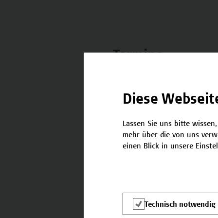
Termine
Nachstehend finden Sie die 
Diese Webseit
14.05.2025 - 14.05.2025
Lassen Sie uns bitte wissen,
mehr über die von uns verw
einen Blick in unsere Einste
Kontakt
Technisch notwendig