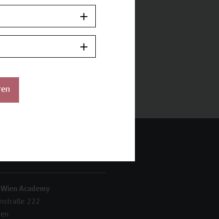
ren
 Wien Academy
enstraße 222
ien