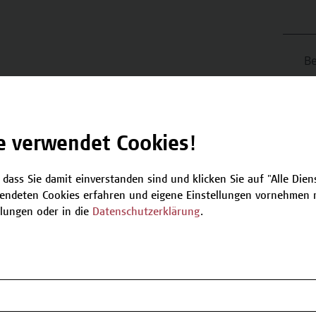
Be
T
nächsten verfügbaren Termine.
e verwendet Cookies!
keine Plätze verfügbar
 dass Sie damit einverstanden sind und klicken Sie auf "Alle Dienst
endeten Cookies erfahren und eigene Einstellungen vornehmen m
llungen oder in die
Datenschutzerklärung
.