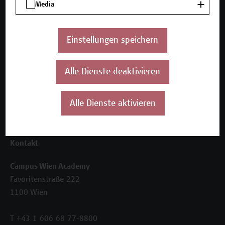
Media
Seminare und Zertifikatsprogramme
Inhouse-Weiterbildung
Beratungsleistungen
Einstellungen speichern
Über uns
Die Campus Wien Academy
Alle Dienste deaktivieren
Referenzen und Partner*innen
Unser Team
Alle Dienste aktivieren
News
Termine
Kontakt
Campus Wien Academy
Favoritenstraße 222
1100 Wien
T +43 1 606 68 77-8800