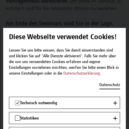
Vortragende
zu adressieren
, um diese im Seminar zu
erörtern und für Sie relevantes Wissen zu beziehen.
Am Ende des Seminars sind Sie in der Lage,
die rechtlichen Neuerungen zu beschreiben
Diese Webseite verwendet Cookies!
Wissen mit Erfahrung in Verbindung zu setzen.
Lassen Sie uns bitte wissen, dass Sie damit einverstanden sind
und klicken Sie auf "Alle Dienste aktivieren". Falls Sie mehr über
Sicherheit betreffend die Unterscheidung
die von uns verwendeten Cookies erfahren und eigene
Rechtsinformation und Rechtsberatung zu
Einstellungen vornehmen möchten, werfen Sie bitte einen Blick in
unsere Einstellungen oder in die
Datenschutzerklärung
.
gewinnen.
Datenschutz
Lehr- und Lernmethoden
In diesem Seminar werden folgende Lehr- und
Technisch notwendig
Lernmethoden angewandt: Vortrag,
Diskussion, Gruppenübung.
Statistiken