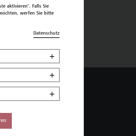
e aktivieren". Falls Sie
öchten, werfen Sie bitte
schreibung
Datenschutz
ermine und Anmeldung
 Wien Academy
enstraße 222
ren
ien