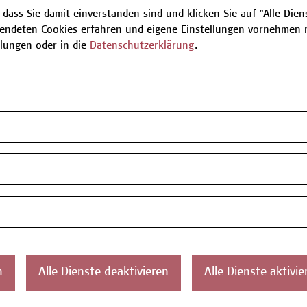
 dass Sie damit einverstanden sind und klicken Sie auf "Alle Dienst
endeten Cookies erfahren und eigene Einstellungen vornehmen m
Be
llungen oder in die
Datenschutzerklärung
.
T
ontakt
Über uns
Campus
Die Campus Wien
Favorit
n
Alle Dienste deaktivieren
Alle Dienste aktivie
Academy
1100 W
Referenzen und