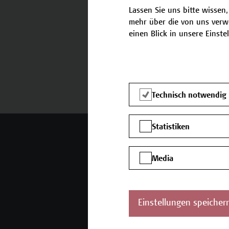
Lassen Sie uns bitte wissen,
mehr über die von uns verw
einen Blick in unsere Einste
Termine und Anmeldung
Technisch notwendig
Statistiken
Mehr Infos gewünscht?
Media
Unser Angebot
K
Seminare und
Einstellungen speicher
Zertifikatsprogramme
Inhouse-Weiterbildung