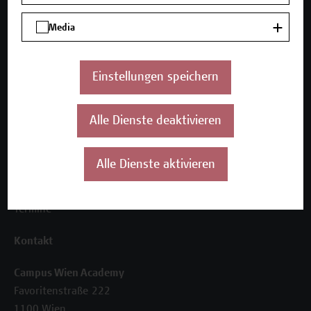
Media
Unser Angebot
Seminare und Zertifikatsprogramme
Inhouse-Weiterbildung
Einstellungen speichern
Beratungsleistungen
Über uns
Alle Dienste deaktivieren
Die Campus Wien Academy
Referenzen und Partner*innen
Alle Dienste aktivieren
Unser Team
News
Termine
Kontakt
Campus Wien Academy
Favoritenstraße 222
1100 Wien