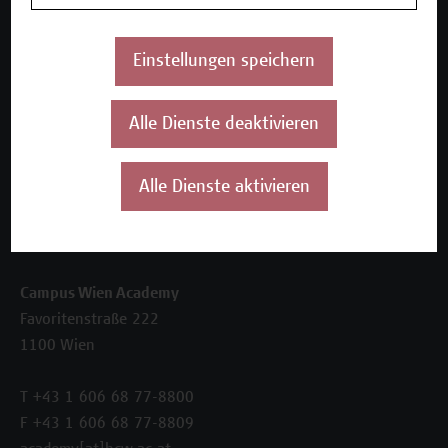
Inhouse-Weiterbildung
Beratungsleistungen
Einstellungen speichern
Über uns
Die Campus Wien Academy
Alle Dienste deaktivieren
Referenzen und Partner*innen
Unser Team
News
Alle Dienste aktivieren
Termine
Kontakt
Campus Wien Academy
Favoritenstraße 222
1100 Wien
T +43 1 606 68 77-8800
F +43 1 606 68 77-8809