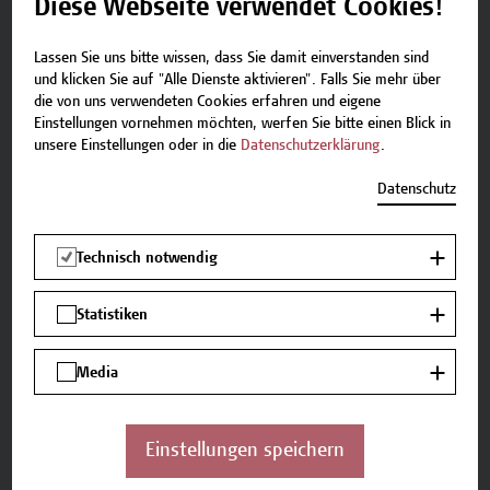
staatenlosen Menschen auszutauschen.
Diese Webseite verwendet Cookies!
zu verstehen, wie in Österreich lebende
Lassen Sie uns bitte wissen, dass Sie damit einverstanden sind
staatenlose Menschen Zugang zu ihren Rechten
und klicken Sie auf "Alle Dienste aktivieren". Falls Sie mehr über
die von uns verwendeten Cookies erfahren und eigene
erhalten und welche Verbesserungen im EU
Einstellungen vornehmen möchten, werfen Sie bitte einen Blick in
Migrations- und Aslpakt vorgesehen sind.
unsere Einstellungen oder in die
Datenschutzerklärung
.
praktische Informationen in Ihre tägliche Arbeit
Datenschutz
einfließen zu lassen.
mit Hintergrundwissen zur
Technisch notwendig
Staatsbürgerschaftspolitik in Österreich zu
unterstützen.
Statistiken
Österreich im internationalen Vergleich zu
Media
verorten.
Lehr- und Lernmethoden
Einstellungen speichern