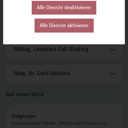
In diesem Seminar werden folgende Lehr- und
Alle Dienste deaktivieren
Lernmethoden angewandt: Vortrag, Diskussions- und
Austauschphasen zu aktuellen Fallbeispielen.
Alle Dienste aktivieren
Zu den Vortragenden
MMag. Leonhard Call-Blaßnig
Mag. Dr. Gerd Valchars
Auf einen Blick
Zielgruppe
Sozialarbeiter*innen, Mitarbeiter*innen von