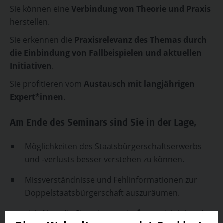
Sie können eine
Verbindung von Theorie und Praxis
herstellen.
Sie erkennen die
Praxisrelevanz des Themas durch
die Einbindung von Fallbeispielen und aktuellen
Initiativen
.
Sie profitieren vom
Austausch mit langjährigen
Expert*innen
.
Am Ende des Seminars sind Sie in der Lage,
Möglichkeiten des Staatsbürgerschaftserwerbs
und -verlusts besser verstehen zu können.
Missverständnisse und Fehlinformationen zur
Doppelstaatsbürgerschaft auszuräumen.
sich über die Situation von in Österreich lebenden