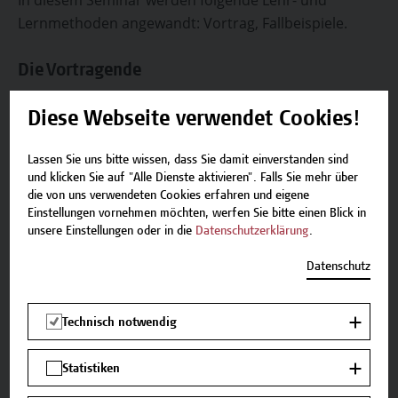
In diesem Seminar werden folgende Lehr- und
Lernmethoden angewandt: Vortrag, Fallbeispiele.
Die Vortragende
Diese Webseite verwendet Cookies!
Mag.a Veronika Stemberger, BA
Lassen Sie uns bitte wissen, dass Sie damit einverstanden sind
und klicken Sie auf "Alle Dienste aktivieren". Falls Sie mehr über
Auf einen Blick
die von uns verwendeten Cookies erfahren und eigene
Einstellungen vornehmen möchten, werfen Sie bitte einen Blick in
unsere Einstellungen oder in die
Datenschutzerklärung
.
Zielgruppe
Datenschutz
Personen in Sozialen Berufen und Interessierte
mit Vorwissen zu materieller Sicherung, die sich
vertieft mit aufenthaltsrechtlichen
Technisch notwendig
Konstellationen beschäftigen möchten.
Statistiken
Abschluss