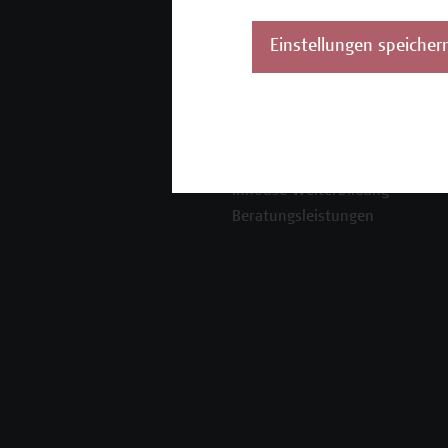
Mehr Infos gewünscht?
Einstellungen speicher
Unser Angebot
K
Seminare und
Zertifikatsprogramme
Inhouse-Weiterbildung
Beratungsleistungen