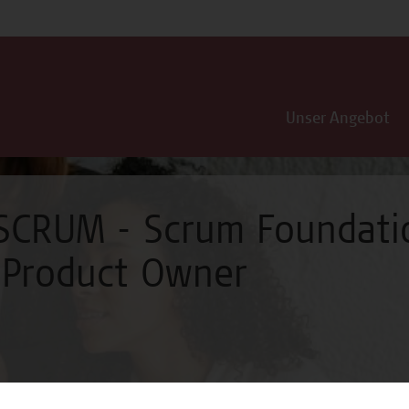
Unser Angebot
 SCRUM - Scrum Foundati
 Product Owner