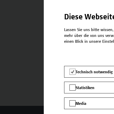
Diese Webseit
Lassen Sie uns bitte wissen,
Kontakt
mehr über die von uns verw
einen Blick in unsere Einste
Falls Sie noch Fragen habe
benötigen, stehen wir gerne
Team Campus Wien Acade
E-Mail:
academy[at]hcw.ac.at
Technisch notwendig
Tel.: +43 1 606 6877-8800
Statistiken
Media