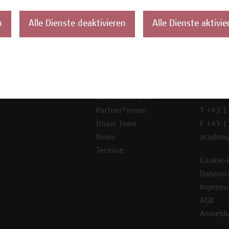
n
Alle Dienste deaktivieren
Alle Dienste aktivie
ontakt
Über uns
Campus
Die Campus Wien
Favorit
Academy
1100 W
Referenzen und
Partner*innen
T +43 1
Unser Team
F +43 1
News
academy
Termine
Cookie-
Datensc
Impress
AGB
Anmeldu