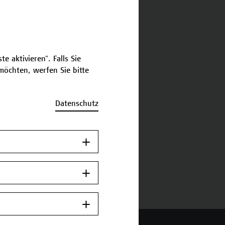
schreibung
e aktivieren". Falls Sie
ermine und Anmeldung
öchten, werfen Sie bitte
Datenschutz
urück zum Micro-Credential
Jetzt anmelden