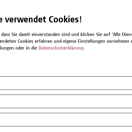
Be
e verwendet Cookies!
 dass Sie damit einverstanden sind und klicken Sie auf "Alle Dienst
T
endeten Cookies erfahren und eigene Einstellungen vornehmen m
llungen oder in die
Datenschutzerklärung
.
n oder Informationen zum Angebot
 zur Verfügung.
Z
my