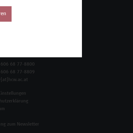
ren
 Wien Academy
enstraße 222
ien
 606 68 77-8800
 606 68 77-8809
[at]hcw.ac.at
Einstellungen
hutzerklärung
um
ng zum Newsletter