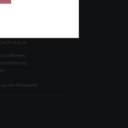
enstraße 222
ien
 606 68 77-8800
 606 68 77-8809
[at]hcw.ac.at
Einstellungen
hutzerklärung
um
ng zum Newsletter