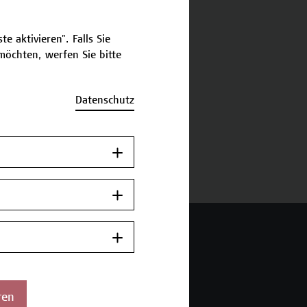
schreibung
e aktivieren". Falls Sie
öchten, werfen Sie bitte
ermine und Anmeldung
Datenschutz
urück zum Micro-Credential
ren
 Wien Academy