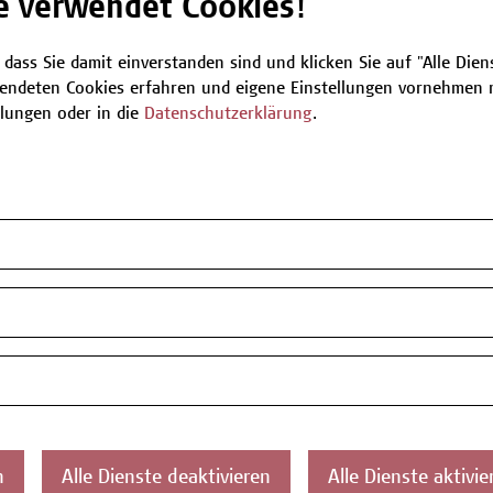
e verwendet Cookies!
Be
 dass Sie damit einverstanden sind und klicken Sie auf "Alle Dienst
endeten Cookies erfahren und eigene Einstellungen vornehmen m
llungen oder in die
Datenschutzerklärung
.
T
Z
n
Alle Dienste deaktivieren
Alle Dienste aktivie
ontakt
Über uns
Campus