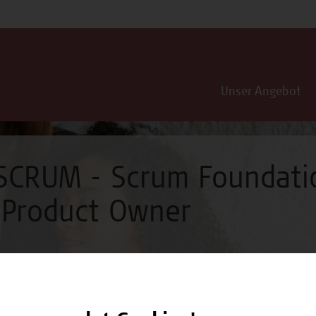
Unser Angebot
 SCRUM - Scrum Foundati
 Product Owner