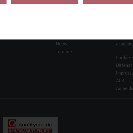
Die Campus Wien
Favorit
Academy
1100 W
Referenzen und
Partner*innen
T +43 1
Unser Team
F +43 1
News
academy
Termine
Cookie-
Datensc
Impress
AGB
Anmeldu