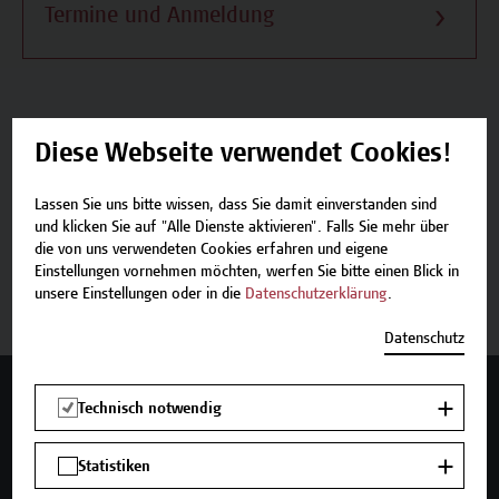
Termine und Anmeldung
Diese Webseite verwendet Cookies!
Beschreibung
Lassen Sie uns bitte wissen, dass Sie damit einverstanden sind
Termine und Anmeldung
und klicken Sie auf "Alle Dienste aktivieren". Falls Sie mehr über
die von uns verwendeten Cookies erfahren und eigene
Einstellungen vornehmen möchten, werfen Sie bitte einen Blick in
Zurück zum Micro-Credential
unsere Einstellungen oder in die
Datenschutzerklärung
.
Datenschutz
Mehr Infos gewünscht?
Technisch notwendig
Statistiken