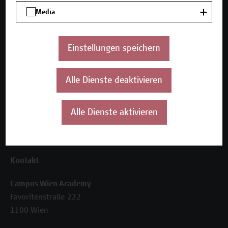
Unser Angebot
Media
Seminare und Zertifikatsprogramme
Inhouse-Weiterbildung
Beratungsleistungen
Einstellungen speichern
Über uns
Alle Dienste deaktivieren
Die Campus Wien Academy
Referenzen und Partner*innen
Unser Team
Alle Dienste aktivieren
News
Termine
Kontakt
Campus Wien Academy
Favoritenstraße 222
1100 Wien