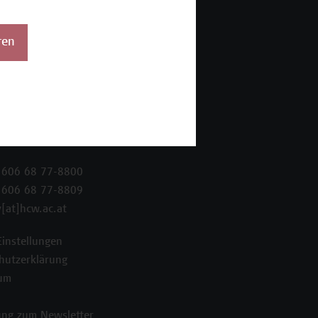
ren
 Wien Academy
enstraße 222
ien
 606 68 77-8800
 606 68 77-8809
[at]hcw.ac.at
Einstellungen
hutzerklärung
um
ng zum Newsletter