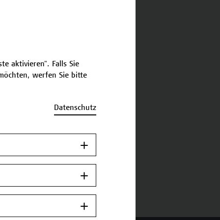
schreibung
e aktivieren". Falls Sie
ermine und Anmeldung
öchten, werfen Sie bitte
Datenschutz