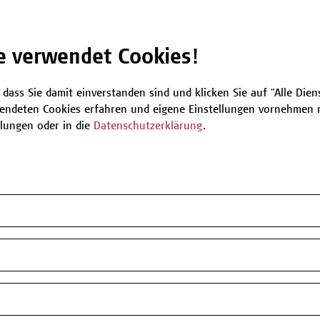
2027
Be
e verwendet Cookies!
 dass Sie damit einverstanden sind und klicken Sie auf "Alle Dienst
T
endeten Cookies erfahren und eigene Einstellungen vornehmen m
llungen oder in die
Datenschutzerklärung
.
n oder Informationen zum Angebot
 zur Verfügung.
my