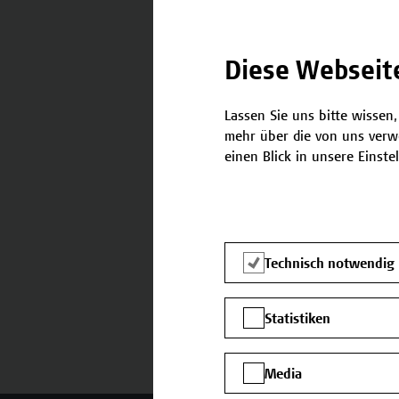
Anmeldeschluss: 19. März 
Diese Webseit
Lassen Sie uns bitte wissen,
mehr über die von uns verw
Kontakt
einen Blick in unsere Einste
Falls Sie noch Fragen habe
benötigen, stehen wir gerne
Team Campus Wien Acade
Technisch notwendig
E-Mail:
academy[at]hcw.ac.at
Tel.: +43 1 606 6877-8800
Statistiken
Media