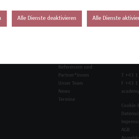
n
Alle Dienste deaktivieren
Alle Dienste aktivie
ontakt
Über uns
Campus
Die Campus Wien
Favorit
Academy
1100 W
Referenzen und
Partner*innen
T +43 1
Unser Team
F +43 1
News
academy
Termine
Cookie-
Datensc
Impress
AGB
Anmeldu