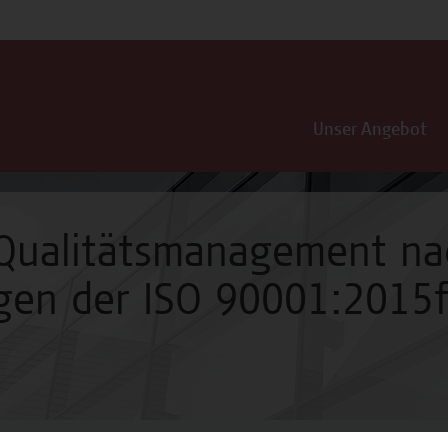
Unser Angebot
 Qualitätsmanagement na
gen der ISO 90001:2015f