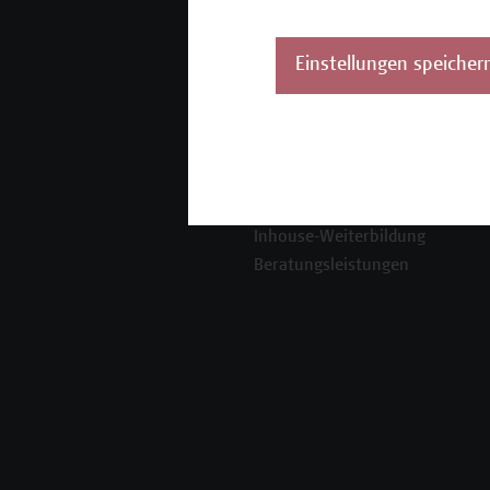
Mehr Infos gewünscht?
Einstellungen speicher
Unser Angebot
K
Seminare und
Zertifikatsprogramme
Inhouse-Weiterbildung
Beratungsleistungen