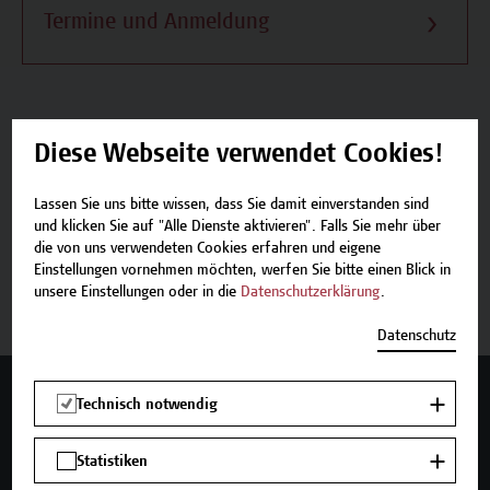
Termine und Anmeldung
Diese Webseite verwendet Cookies!
Beschreibung
Lassen Sie uns bitte wissen, dass Sie damit einverstanden sind
Termine und Anmeldung
und klicken Sie auf "Alle Dienste aktivieren". Falls Sie mehr über
die von uns verwendeten Cookies erfahren und eigene
Einstellungen vornehmen möchten, werfen Sie bitte einen Blick in
Zurück zum Micro-Credential
unsere Einstellungen oder in die
Datenschutzerklärung
.
Datenschutz
Mehr Infos gewünscht?
Technisch notwendig
Statistiken