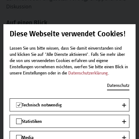
Diskussion
Auf einen Blick
Diese Webseite verwendet Cookies!
Zielgruppe
Lassen Sie uns bitte wissen, dass Sie damit einverstanden sind
Das Micro-Credential richtet sich an alle, die
und klicken Sie auf "Alle Dienste aktivieren". Falls Sie mehr über
interne Audits durchführen oder als
die von uns verwendeten Cookies erfahren und eigene
Beauftragte*r für Qualitäts-, Umwelt-,
Einstellungen vornehmen möchten, werfen Sie bitte einen Blick in
Sicherheits- oder
unsere Einstellungen oder in die
Datenschutzerklärung
.
Informationssicherheitsmanagement tätig sind.
Datenschutz
Dazu zählen interne Auditor*innen, Fachkräfte
für integrierte Managementsysteme,
Mitarbeitende in Qualitätssicherung und
Technisch notwendig
Compliance sowie Prozessverantwortliche mit
Prüf- und Kontrollaufgaben.
Statistiken
Abschluss
Media