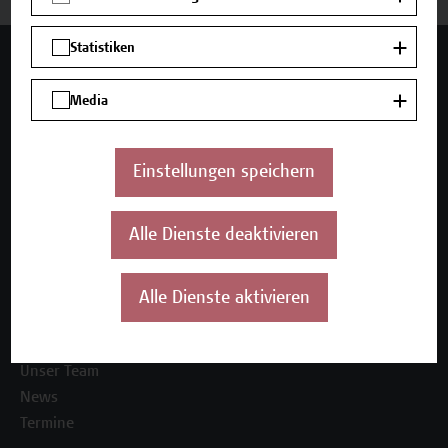
Statistiken
Mehr Infos gewünscht?
Media
Unser Angebot
Einstellungen speichern
Seminare und Zertifikatsprogramme
Inhouse-Weiterbildung
Alle Dienste deaktivieren
Beratungsleistungen
Über uns
Alle Dienste aktivieren
Die Campus Wien Academy
Referenzen und Partner*innen
Unser Team
News
Termine