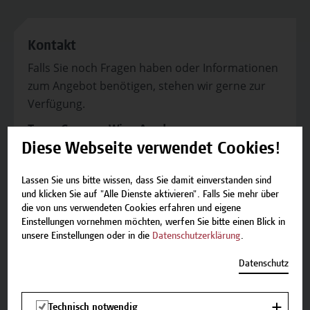
Kontakt
Falls Sie noch Fragen haben oder Informationen
zum Angebot benötigen, stehen wir gerne zur
Verfügung.
Team Campus Wien Academy
E-Mail:
academy[at]hcw.ac.at
Diese Webseite verwendet Cookies!
Tel.: +43 1 606 6877-8800
Lassen Sie uns bitte wissen, dass Sie damit einverstanden sind
und klicken Sie auf "Alle Dienste aktivieren". Falls Sie mehr über
die von uns verwendeten Cookies erfahren und eigene
Einstellungen vornehmen möchten, werfen Sie bitte einen Blick in
unsere Einstellungen oder in die
Datenschutzerklärung
.
Beschreibung
Datenschutz
Termine und Anmeldung
Technisch notwendig