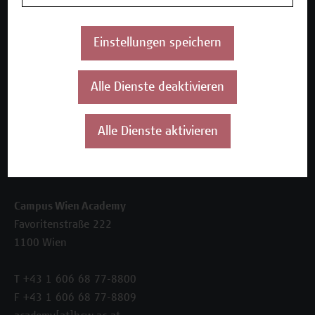
Inhouse-Weiterbildung
Beratungsleistungen
Einstellungen speichern
Über uns
Die Campus Wien Academy
Alle Dienste deaktivieren
Referenzen und Partner*innen
Unser Team
News
Alle Dienste aktivieren
Termine
Kontakt
Campus Wien Academy
Favoritenstraße 222
1100 Wien
T +43 1 606 68 77-8800
F +43 1 606 68 77-8809