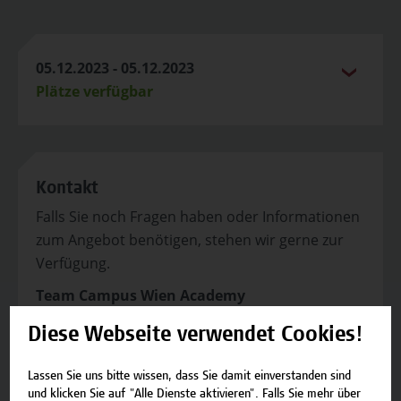
05.12.2023 - 05.12.2023
Plätze verfügbar
Kontakt
Falls Sie noch Fragen haben oder Informationen
zum Angebot benötigen, stehen wir gerne zur
Verfügung.
Team Campus Wien Academy
E-Mail:
academy[at]hcw.ac.at
Diese Webseite verwendet Cookies!
Tel.: +43 1 606 6877-8800
Lassen Sie uns bitte wissen, dass Sie damit einverstanden sind
und klicken Sie auf "Alle Dienste aktivieren". Falls Sie mehr über