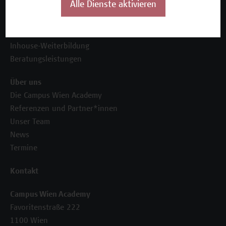
Alle Dienste aktivieren
Unser Angebot
Seminare und Zertifikatsprogramme
Inhouse-Weiterbildung
Beratungsleistungen
Über uns
Die Campus Wien Academy
Referenzen und Partner*innen
Unser Team
News
Termine
Kontakt
Campus Wien Academy
Favoritenstraße 222
1100 Wien