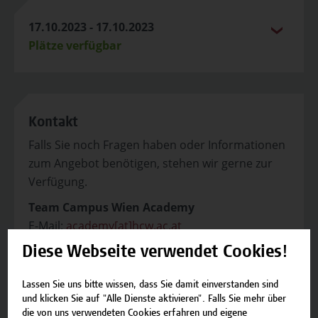
17.10.2023 - 17.10.2023
Plätze verfügbar
Kontakt
Falls Sie noch Fragen haben oder Informationen
zum Angebot benötigen, stehen wir gerne zur
Verfügung.
Team Campus Wien Academy
E-Mail:
academy[at]hcw.ac.at
Tel.: +43 1 606 6877-8800
Diese Webseite verwendet Cookies!
Lassen Sie uns bitte wissen, dass Sie damit einverstanden sind
und klicken Sie auf "Alle Dienste aktivieren". Falls Sie mehr über
die von uns verwendeten Cookies erfahren und eigene