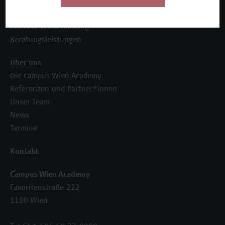
Unser Angebot
Seminare und Zertifikatsprogramme
Inhouse-Weiterbildung
Beratungsleistungen
Über uns
Die Campus Wien Academy
Referenzen und Partner*innen
Unser Team
News
Termine
Kontakt
Campus Wien Academy
Favoritenstraße 222
1100 Wien