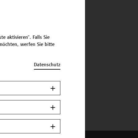
schreibung
e aktivieren". Falls Sie
ermine und Bewerbung
öchten, werfen Sie bitte
Zurück zum
Datenschutz
Zertifikatsprogramm
Jetzt anmelden.