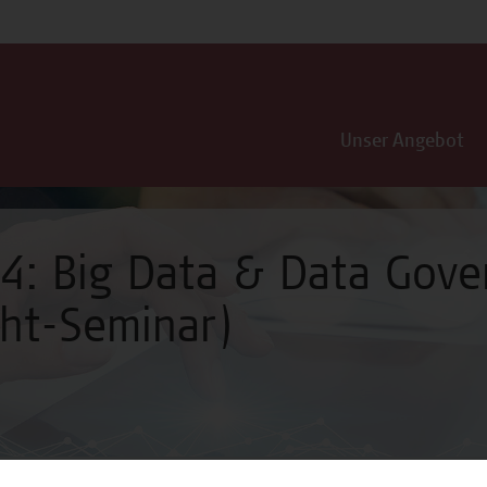
Unser Angebot
4: Big Data & Data Gov
cht-Seminar)