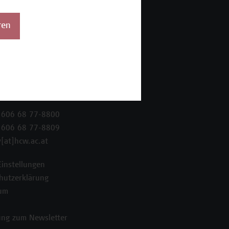
ren
 Wien Academy
enstraße 222
ien
 606 68 77-8800
 606 68 77-8809
[at]hcw.ac.at
Einstellungen
hutzerklärung
um
ng zum Newsletter