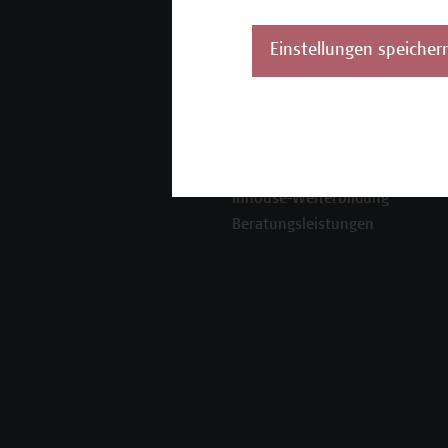
Mehr Infos gewünscht?
Einstellungen speicher
Unser Angebot
K
Seminare und
Zertifikatsprogramme
Inhouse-Weiterbildung
Beratungsleistungen