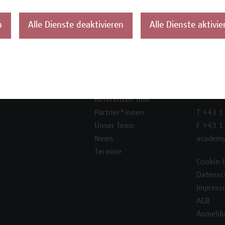
n
Alle Dienste deaktivieren
Alle Dienste aktivie
ontakt
Über uns
Campus
Die Campus Wien
Favorit
Academy
1100 W
Referenzen und
Partner*innen
T +43 1
Unser Team
F +43 1
News
academy
Termine
Cookie-
Datensc
Impress
AGB
Anmeldu