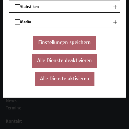
Mehr Infos gewünscht?
Statistiken
Media
Unser Angebot
Seminare und Zertifikatsprogramme
Einstellungen speichern
Inhouse-Weiterbildung
Beratungsleistungen
Alle Dienste deaktivieren
Über uns
Die Campus Wien Academy
Alle Dienste aktivieren
Referenzen und Partner*innen
Unser Team
News
Termine
Kontakt