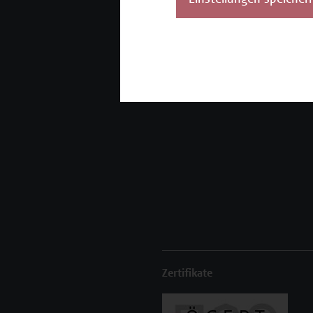
Einstellungen speicher
Unser Angebot
K
Seminare und
Zertifikatsprogramme
Inhouse-Weiterbildung
Beratungsleistungen
Zertifikate