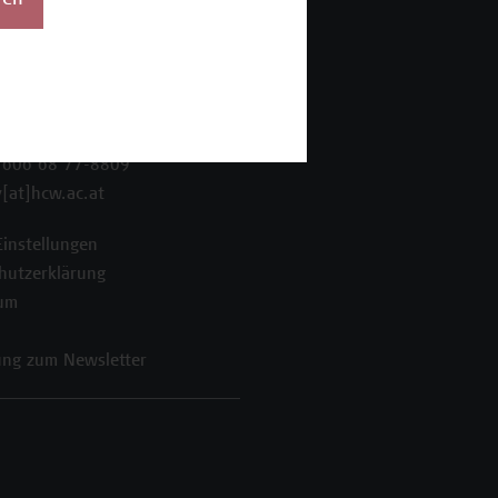
ren
 Wien Academy
enstraße 222
ien
 606 68 77-8800
 606 68 77-8809
[at]hcw.ac.at
Einstellungen
hutzerklärung
um
ng zum Newsletter