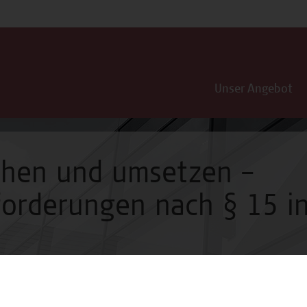
Unser Angebot
ehen und umsetzen –
forderungen nach § 15 i