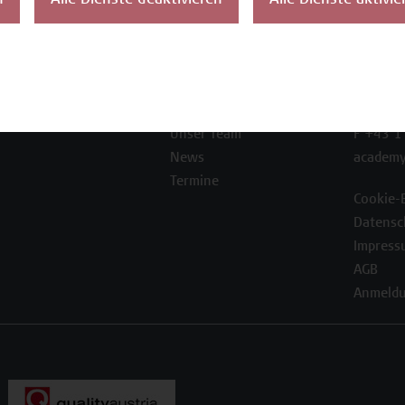
n
Alle Dienste deaktivieren
Alle Dienste aktivie
ontakt
Über uns
Campus
Die Campus Wien
Favorit
Academy
1100 W
Referenzen und
Partner*innen
T +43 1
Unser Team
F +43 1
News
academy
Termine
Cookie-
Datensc
Impress
AGB
Anmeldu