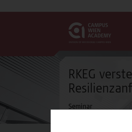
RKEG verst
Resilienzan
Seminar