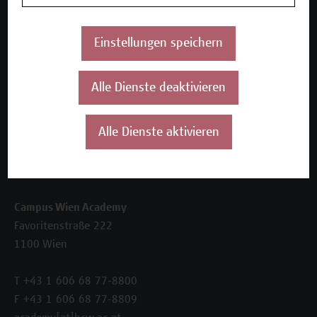
Inhouse-Weiterbildung
Beratungsleistungen
Einstellungen speichern
Über uns
Die Campus Wien Academy
Alle Dienste deaktivieren
Referenzen und Partner*innen
Unser Team
News
Alle Dienste aktivieren
Termine
Kontakt
Campus Wien Academy
Favoritenstraße 222
1100 Wien
T +43 1 606 68 77-8800
F +43 1 606 68 77-8809