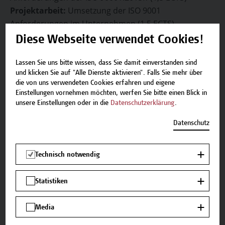
Projektarbeit:
Umsetzung der ISO 9001
Anforderungen im Unternehmen (1,5 ECTS)
Diese Webseite verwendet Cookies!
Termine
Lassen Sie uns bitte wissen, dass Sie damit einverstanden sind
Nachstehend finden Sie die nächsten verfügbaren
und klicken Sie auf "Alle Dienste aktivieren". Falls Sie mehr über
Termine.
die von uns verwendeten Cookies erfahren und eigene
Einstellungen vornehmen möchten, werfen Sie bitte einen Blick in
unsere Einstellungen oder in die
Datenschutzerklärung
.
16.10.2026 - 04.12.2026
Datenschutz
Plätze verfügbar
Technisch notwendig
Statistiken
Media
Überblick