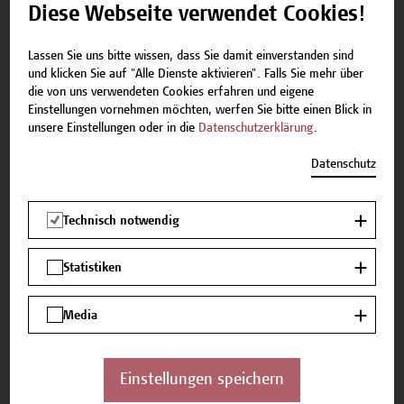
mit den erworbenen Kenntnissen eigene
Diese Webseite verwendet Cookies!
Forschungsprojekte bei einer Ethikkommission
einzureichen.
Lassen Sie uns bitte wissen, dass Sie damit einverstanden sind
und klicken Sie auf "Alle Dienste aktivieren". Falls Sie mehr über
die von uns verwendeten Cookies erfahren und eigene
Lehr- und Lernmethoden
Einstellungen vornehmen möchten, werfen Sie bitte einen Blick in
unsere Einstellungen oder in die
Datenschutzerklärung
.
In diesem Seminar werden folgende Lehr- und
Lernmethoden angewandt: Diskussion und
Datenschutz
gemeinsame Bearbeitung von
Forschungsarbeiten/Projekten unter
Technisch notwendig
forschungsethischen Gesichtspunkten.
Statistiken
Zur Vortragenden
Media
Dr.in Maria Fürstaller
Einstellungen speichern