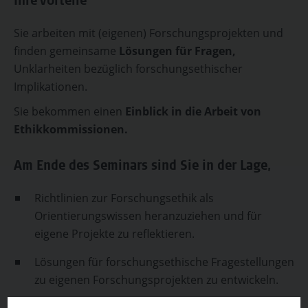
Ihre Vorteile
Sie arbeiten mit (eigenen) Forschungsprojekten und
finden gemeinsame
Lösungen für Fragen,
Unklarheiten bezüglich forschungsethischer
Implikationen.
Sie bekommen einen
Einblick in die Arbeit von
Ethikkommissionen.
Am Ende des Seminars sind Sie in der Lage,
Richtlinien zur Forschungsethik als
Orientierungswissen heranzuziehen und für
eigene Projekte zu reflektieren.
Lösungen für forschungsethische Fragestellungen
zu eigenen Forschungsprojekten zu entwickeln.