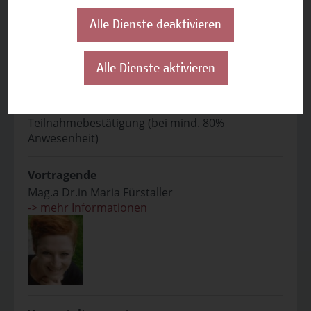
Auf einen Blick
Alle Dienste deaktivieren
Zielgruppe
Forschende, Lehrende und Studierende.
Alle Dienste aktivieren
Abschluss
Teilnahmebestätigung (bei mind. 80%
Anwesenheit)
Vortragende
Mag.a Dr.in Maria Fürstaller
-> mehr Informationen