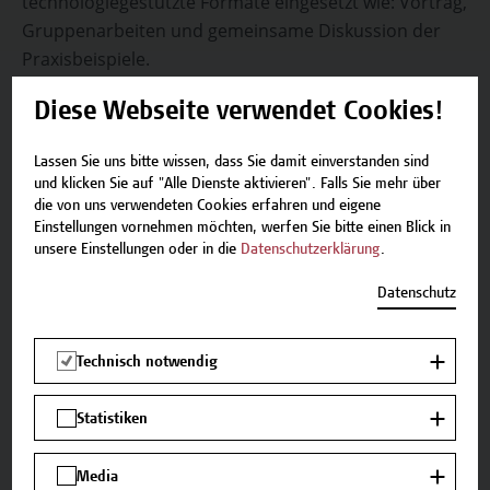
technologiegestützte Formate eingesetzt wie: Vortrag,
Gruppenarbeiten und gemeinsame Diskussion der
Praxisbeispiele.
Diese Webseite verwendet Cookies!
Zur Vortragenden
Lassen Sie uns bitte wissen, dass Sie damit einverstanden sind
und klicken Sie auf "Alle Dienste aktivieren". Falls Sie mehr über
DIin (FH) Christiane Gebhard Bakk,
die von uns verwendeten Cookies erfahren und eigene
MSc, PhD
Einstellungen vornehmen möchten, werfen Sie bitte einen Blick in
unsere Einstellungen oder in die
Datenschutzerklärung
.
Auf einen Blick
Datenschutz
Technisch notwendig
Zielgruppe
Themenbereich: Medizinprodukte In den letzten
Statistiken
Jahren sind im Bereich der Medizinprodukte die
regulatorischen Anforderungen deutlich
gestiegen. Klare betriebliche Strukturen sind
Media