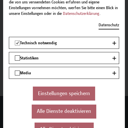
E-Mail:
academy[at]hcw.ac.at
die von uns verwendeten Cookies erfahren und eigene
Tel.: +43 1 606 6877-8800
Einstellungen vornehmen möchten, werfen Sie bitte einen Blick in
unsere Einstellungen oder in die
Datenschutzerklärung
.
Datenschutz
Beschreibung
Technisch notwendig
Termine und Anmeldung
Statistiken
Media
Jetzt anmelden
Einstellungen speichern
Mehr Infos gewünscht?
Alle Dienste deaktivieren