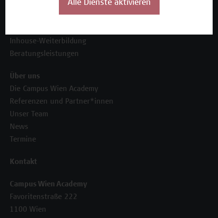
Alle Dienste aktivieren
Unser Angebot
Seminare und Zertifikatsprogramme
Inhouse-Weiterbildung
Beratungsleistungen
Über uns
Die Campus Wien Academy
Referenzen und Partner*innen
Unser Team
News
Termine
Kontakt
Campus Wien Academy
Favoritenstraße 222
1100 Wien