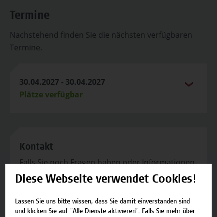
Termine
Nachstehend finden Sie die nächsten verfügbaren
Termine.
30.04.2027 - 30.04.2027
Plätze verfügbar
Kontakt
Falls Sie noch Fragen haben oder Informationen
zum Angebot benötigen, stehen wir gerne zur
Diese Webseite verwendet Cookies!
Verfügung.
Lassen Sie uns bitte wissen, dass Sie damit einverstanden sind
Team Campus Wien Academy
und klicken Sie auf "Alle Dienste aktivieren". Falls Sie mehr über