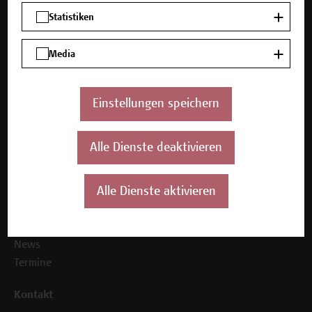
Mehr Infos gewünscht?
Statistiken
Media
Unser Angebot
Einstellungen speichern
Seminare und Zertifikatsprogramme
Inhouse-Weiterbildung
Beratungsleistungen
Alle Dienste deaktivieren
Über uns
Die Campus Wien Academy
Alle Dienste aktivieren
Referenzen und Partner*innen
Unser Team
News
Termine
Kontakt