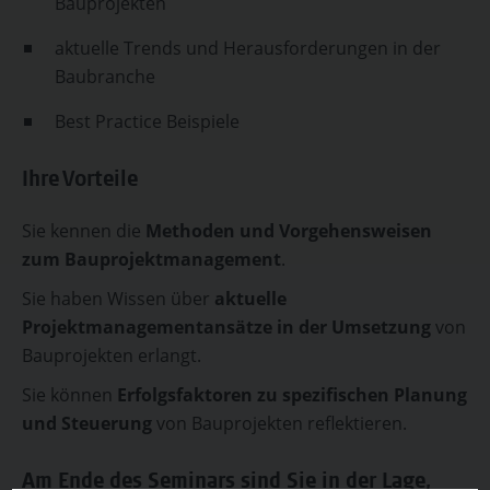
Bauprojekten
aktuelle Trends und Herausforderungen in der
Baubranche
Best Practice Beispiele
Ihre Vorteile
Sie kennen die
Methoden und Vorgehensweisen
zum Bauprojektmanagement
.
Sie haben Wissen über
aktuelle
Projektmanagementansätze in der Umsetzung
von
Bauprojekten erlangt.
Sie können
Erfolgsfaktoren zu spezifischen Planung
und Steuerung
von Bauprojekten reflektieren.
Am Ende des Seminars sind Sie in der Lage,