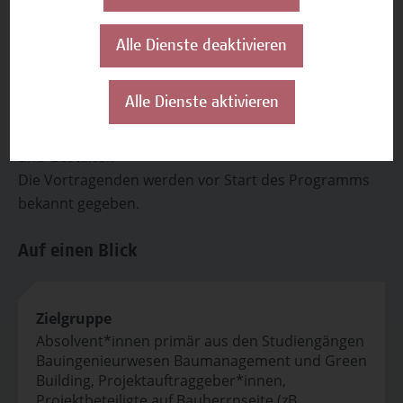
Lernmethoden eingesetzt: Vortrag in
Doppelconference, Diskussion, Austausch, Übungen.
Alle Dienste deaktivieren
Verantwortliche
Alle Dienste aktivieren
Dr.in Claudia Link, Leiterin des Departments Bauen
und Gestalten
Die Vortragenden werden vor Start des Programms
bekannt gegeben.
Auf einen Blick
Zielgruppe
Absolvent*innen primär aus den Studiengängen
Bauingenieurwesen Baumanagement und Green
Building, Projektauftraggeber*innen,
Projektbeteiligte auf Bauherrnseite (zB