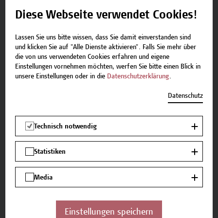
Diese Webseite verwendet Cookies!
die Grundlagen des Projektmanagements mit den
spezifischen Anforderungen von Bauprojekten zu
Lassen Sie uns bitte wissen, dass Sie damit einverstanden sind
verstehen und sie miteinander in Einklang zu
und klicken Sie auf "Alle Dienste aktivieren". Falls Sie mehr über
bringen.
die von uns verwendeten Cookies erfahren und eigene
Einstellungen vornehmen möchten, werfen Sie bitte einen Blick in
Projektmanagementmethoden zu benennen, zu
unsere Einstellungen oder in die
Datenschutzerklärung
.
unterscheiden und situationsbezogen
Datenschutz
einzusetzen.
spezifische Bauprozesse zu konfigurieren, zu
Technisch notwendig
optimieren und zu managen.
Statistiken
die aktuellen innovativen PM-Werkzeuge im
Bauwesen zu definieren.
Media
Lehr- und Lernmethoden
Einstellungen speichern
In diesem Seminar werden folgende Lehr-und