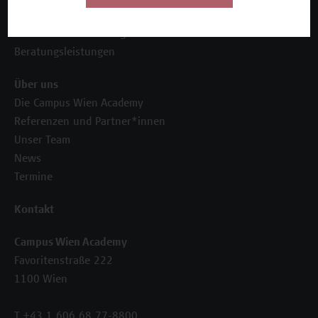
Seminare und Zertifikatsprogramme
Inhouse-Weiterbildung
Beratungsleistungen
Über uns
Die Campus Wien Academy
Referenzen und Partner*innen
Unser Team
News
Termine
Kontakt
Campus Wien Academy
Favoritenstraße 222
1100 Wien
T +43 1 606 68 77-8800