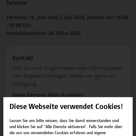
Termine
Termine: 18. Juni und 2. Juli 2026, jeweils von 14.00
- 18.00 Uhr
Anmeldeschluss: 26. März 2026
Kontakt
Falls Sie noch Fragen haben oder Informationen
zum Angebot benötigen, stehen wir gerne zur
Verfügung.
Team Campus Wien Academy
E-Mail:
academy[at]hcw.ac.at
Diese Webseite verwendet Cookies!
Tel.: +43 1 606 6877-8800
Lassen Sie uns bitte wissen, dass Sie damit einverstanden sind
und klicken Sie auf "Alle Dienste aktivieren". Falls Sie mehr über
die von uns verwendeten Cookies erfahren und eigene