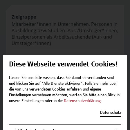
Zielgruppe
Mitarbeiter*innen in Unternehmen, Personen in
Ausbildung bzw. Studien- Aus-/Umsteiger*innen,
Einzelpersonen als Arbeitssuchende (Auf- und
Umsteiger*innen)
Abschluss
Diese Webseite verwendet Cookies!
Ein branchenweit anerkanntes IT-Zertifikat des
ETC-Enterprise Training Centers.
Lassen Sie uns bitte wissen, dass Sie damit einverstanden sind
und klicken Sie auf "Alle Dienste aktivieren". Falls Sie mehr über
Kooperationen
die von uns verwendeten Cookies erfahren und eigene
ETC-Enterprise Training Center
Einstellungen vornehmen möchten, werfen Sie bitte einen Blick in
unsere Einstellungen oder in die
Datenschutzerklärung
.
Veranstaltungsort
Datenschutz
Campus Wien Academy
Favoritenstrasse 222