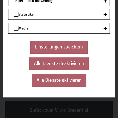
1100 Wien
Technisch notwendig
ECTS
Statistiken
1
Media
Einstellungen speichern
Termine und Anmeldung
Alle Dienste deaktivieren
Beschreibung
Alle Dienste aktivieren
Termine und Anmeldung
Zurück zum Micro-Credential