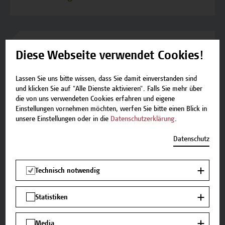
12.05.2027 - 12.05.2027
Diese Webseite verwendet Cookies!
Plätze verfügbar
Lassen Sie uns bitte wissen, dass Sie damit einverstanden sind
und klicken Sie auf "Alle Dienste aktivieren". Falls Sie mehr über
die von uns verwendeten Cookies erfahren und eigene
Einstellungen vornehmen möchten, werfen Sie bitte einen Blick in
Kontakt
unsere Einstellungen oder in die
Datenschutzerklärung
.
Falls Sie noch Fragen haben oder Informationen
Datenschutz
zum Angebot benötigen, stehen wir gerne zur
Verfügung.
Technisch notwendig
Team Campus Wien Academy
E-Mail:
academy[at]hcw.ac.at
Statistiken
Tel.: +43 1 606 6877-8800
Media