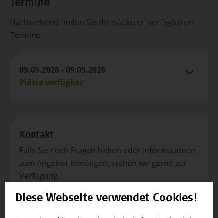
Termine
Nachstehend finden Sie die nächsten verfügbaren
Termine.
09.05.2026 - 09.05.2026
Plätze verfügbar
Kontakt
Falls Sie noch Fragen haben oder Informationen
zum Angebot benötigen, stehen wir gerne zur
Verfügung.
Team Campus Wien Academy
Diese Webseite verwendet Cookies!
E-Mail:
academy[at]hcw.ac.at