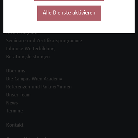
Mehr Infos gewünscht?
Alle Dienste aktivieren
Unser Angebot
Seminare und Zertifikatsprogramme
Inhouse-Weiterbildung
Beratungsleistungen
Über uns
Die Campus Wien Academy
Referenzen und Partner*innen
Unser Team
News
Termine
Kontakt