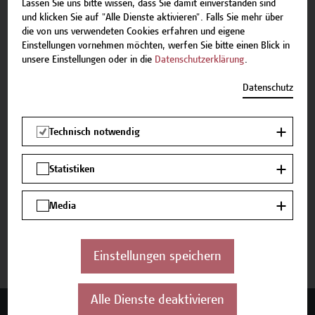
Tel.: +43 1 606 6877-8800
Lassen Sie uns bitte wissen, dass Sie damit einverstanden sind
und klicken Sie auf "Alle Dienste aktivieren". Falls Sie mehr über
die von uns verwendeten Cookies erfahren und eigene
Einstellungen vornehmen möchten, werfen Sie bitte einen Blick in
unsere Einstellungen oder in die
Datenschutzerklärung
.
Beschreibung
Datenschutz
Termine und Bewerbung
Technisch notwendig
Zurück zum Zertifikatsprogramm
Statistiken
Media
Jetzt anmelden
Einstellungen speichern
Alle Dienste deaktivieren