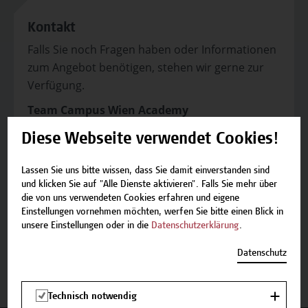
Kontakt
Falls Sie noch Fragen haben oder Informationen
zum Angebot benötigen, stehen wir gerne zur
Verfügung.
Team Campus Wien Academy
E-Mail:
academy[at]hcw.ac.at
Diese Webseite verwendet Cookies!
Tel.: +43 1 606 6877-8800
Lassen Sie uns bitte wissen, dass Sie damit einverstanden sind
und klicken Sie auf "Alle Dienste aktivieren". Falls Sie mehr über
die von uns verwendeten Cookies erfahren und eigene
Einstellungen vornehmen möchten, werfen Sie bitte einen Blick in
unsere Einstellungen oder in die
Datenschutzerklärung
.
Beschreibung
Datenschutz
Termine und Bewerbung
Technisch notwendig