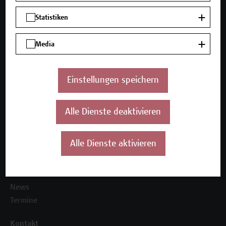
Mehr Infos gewünscht?
Statistiken
Media
Unser Angebot
Einstellungen speichern
Seminare und Zertifikatsprogramme
Inhouse-Weiterbildung
Alle Dienste deaktivieren
Beratungsleistungen
Über uns
Alle Dienste aktivieren
Die Campus Wien Academy
Referenzen und Partner*innen
Unser Team
News
Termine
Kontakt