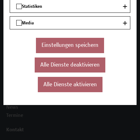
Mehr Infos gewünscht?
Statistiken
Media
Unser Angebot
Seminare und Zertifikatsprogramme
Einstellungen speichern
Inhouse-Weiterbildung
Beratungsleistungen
Alle Dienste deaktivieren
Über uns
Die Campus Wien Academy
Alle Dienste aktivieren
Referenzen und Partner*innen
Unser Team
News
Termine
Kontakt