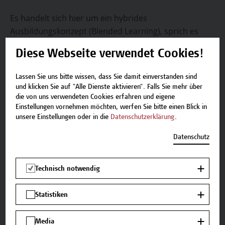
Es handelt sich hier um ein hybrides
Ausbildungskonzept (Blended Learning), sprich es
werden die Vorteile von Online-lernen und die
Diese Webseite verwendet Cookies!
Vorteile von Präsenz-lernen kombiniert.
Folgende Lehr- und Lernmethoden kommen in
Lassen Sie uns bitte wissen, dass Sie damit einverstanden sind
diesem Programm zum Einsatz:
und klicken Sie auf "Alle Dienste aktivieren". Falls Sie mehr über
die von uns verwendeten Cookies erfahren und eigene
Intro Session, Online Training/Learn Content, Flipped
Einstellungen vornehmen möchten, werfen Sie bitte einen Blick in
Classroom, Social Learning, Exam Preparation
unsere Einstellungen oder in die
Datenschutzerklärung
.
Sessions, Practice Tests, Workshops und Instructure
Datenschutz
Led Training, User Engagement und Reporting, Q&A
Sessions, Examen.
Technisch notwendig
Auf einen Blick
Statistiken
Zielgruppe
Media