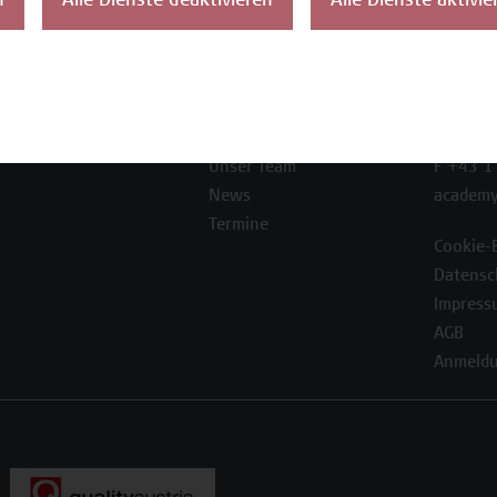
n
Alle Dienste deaktivieren
Alle Dienste aktivie
ontakt
Über uns
Campus
Die Campus Wien
Favorit
Academy
1100 W
Referenzen und
Partner*innen
T +43 1
Unser Team
F +43 1
News
academy
Termine
Cookie-
Datensc
Impress
AGB
Anmeldu