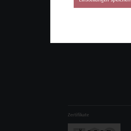
Einstellungen speicher
Unser Angebot
K
Seminare und
Zertifikatsprogramme
Inhouse-Weiterbildung
Beratungsleistungen
Zertifikate