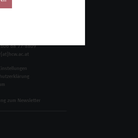
ren
 Wien Academy
enstraße 222
ien
 606 68 77-8800
 606 68 77-8809
[at]hcw.ac.at
Einstellungen
hutzerklärung
um
ng zum Newsletter