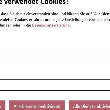
e verwendet Cookies!
 dass Sie damit einverstanden sind und klicken Sie auf "Alle Dienst
endeten Cookies erfahren und eigene Einstellungen vornehmen m
llungen oder in die
Datenschutzerklärung
.
sonen im gehobenen Dienst für
undheits- und Krankenpflege mit
ufsberechtigung mit und ohne
schulreife.
ifikatsprogramm Schulgesundheitspflege -
ool Health Nursing
lnahmebestätigung (bei mindestens 80%
esenheit)
n
Alle Dienste deaktivieren
Alle Dienste aktivie
 Marius Contor MA BSc M.A.