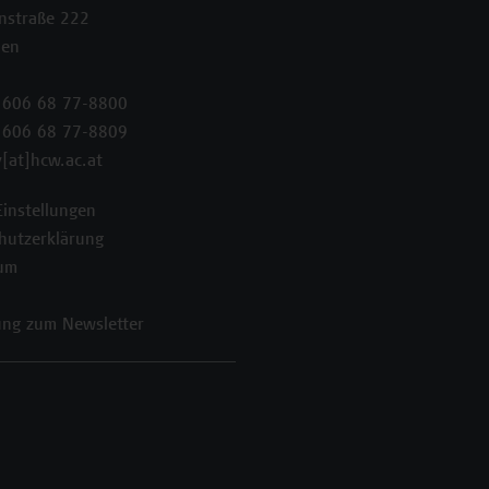
enstraße 222
ien
 606 68 77-8800
 606 68 77-8809
[at]hcw.ac.at
Einstellungen
hutzerklärung
um
ng zum Newsletter