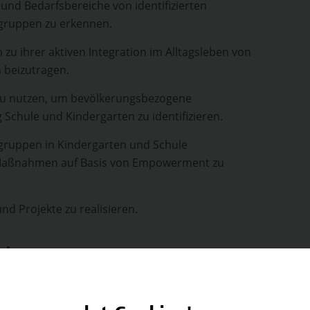
- und Bedarfsbereiche von identifizierten
ogruppen zu erkennen.
 zu ihrer aktiven Integration im Alltagsleben von
 beizutragen.
zu nutzen, um bevölkerungsbezogene
 Schule und Kindergarten zu identifizieren.
lgruppen in Kindergarten und Schule
Maßnahmen auf Basis von Empowerment zu
nd Projekte zu realisieren.
oden
de Lehr- und Lernmethode eingesetzt: Vortrag,
n.