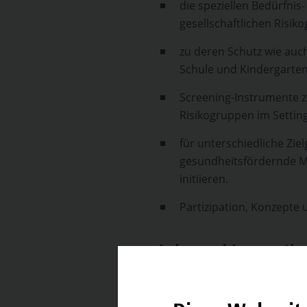
die speziellen Bedürfnis
gesellschaftlichen Risik
zu deren Schutz wie auch
Schule und Kindergarten
Screening-Instrumente 
Risikogruppen im Setting
für unterschiedliche Zie
gesundheitsfördernde 
initiieren.
Partizipation, Konzepte u
Lehr- und Lernmeth
In diesem Modul wird folgen
Gruppenarbeiten, Diskussio