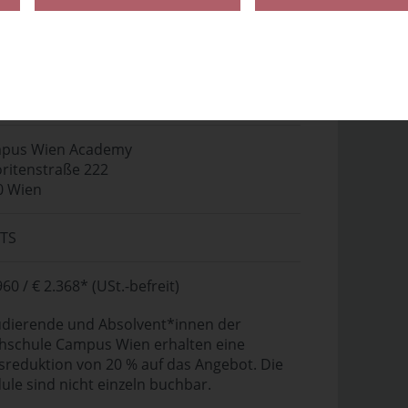
mehr Informationen
pus Wien Academy
ritenstraße 222
0 Wien
CTS
960 / € 2.368* (USt.-befreit)
udierende und Absolvent*innen der
hschule Campus Wien erhalten eine
sreduktion von 20 % auf das Angebot. Die
le sind nicht einzeln buchbar.