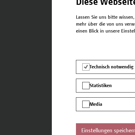
Diese Webseit
Lassen Sie uns bitte wissen,
Auf einen Blick
mehr über die von uns verw
einen Blick in unsere Einste
Zielgruppe
Per
Ges
Ber
Technisch notwendig
Hoch
Zertifikatsprogramm
Zert
Statistiken
Sch
Media
Abschluss
Tei
Anw
Einstellungen speicher
Vortragende
Lic.