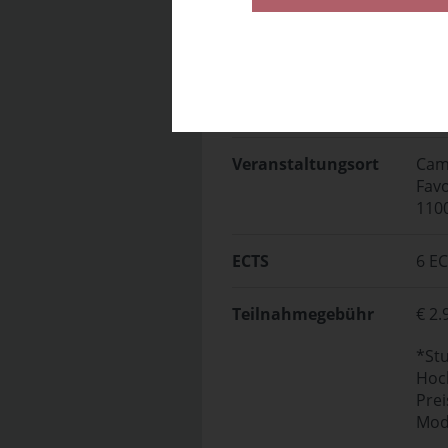
-> 
Veranstaltungsort
Cam
Favo
110
ECTS
6 E
Teilnahmegebühr
€ 2.
*St
Hoc
Prei
Modu