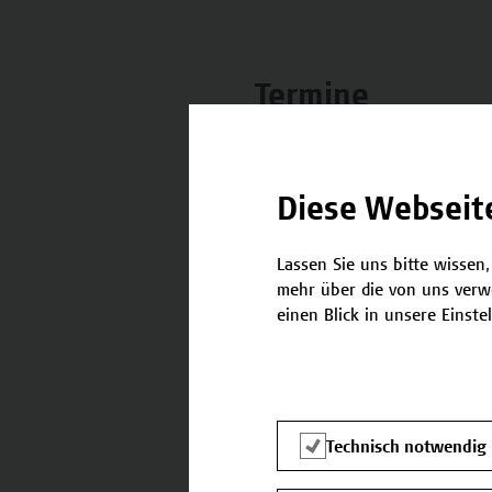
Termine
Nachstehend finden Sie die 
Diese Webseit
05.04.2025 - 05.04.2025
Lassen Sie uns bitte wissen,
mehr über die von uns verw
einen Blick in unsere Einste
Kontakt
Technisch notwendig
Falls Sie noch Fragen habe