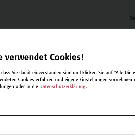
Be
T
nächsten verfügbaren Termine.
e verwendet Cookies!
Plätze verfügbar
 dass Sie damit einverstanden sind und klicken Sie auf "Alle Dienst
endeten Cookies erfahren und eigene Einstellungen vornehmen m
llungen oder in die
Datenschutzerklärung
.
n oder Informationen zum Angebot