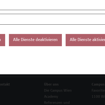
 zur Verfügung.
my
n
Alle Dienste deaktivieren
Alle Dienste aktivie
ontakt
Über uns
Campus
Die Campus Wien
Favorit
Academy
1100 W
Referenzen und