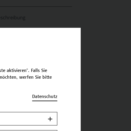
schreibung
ermine und Bewerbung
Zurück zum
Zertifikatsprogramm
e aktivieren". Falls Sie
öchten, werfen Sie bitte
Datenschutz
Jetzt anmelden