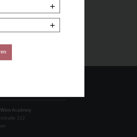
ren
 Wien Academy
enstraße 222
ien