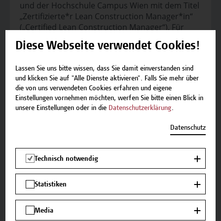
und der Hochschule Campus Wien mit dem Titel
„Zertifizierte*r Lean Construction Manager*in“
(„Certified Lean Construction Manager“). Für
jedes erfolgreich absolvierte Modul wird Ihnen
Diese Webseite verwendet Cookies!
eine Teilnahmebestätigung ausgestellt.
Lassen Sie uns bitte wissen, dass Sie damit einverstanden sind
Vortragende
und klicken Sie auf "Alle Dienste aktivieren". Falls Sie mehr über
Bmstr. Ing. Martin Stopfer
die von uns verwendeten Cookies erfahren und eigene
Einstellungen vornehmen möchten, werfen Sie bitte einen Blick in
unsere Einstellungen oder in die
Datenschutzerklärung
.
Datenschutz
Technisch notwendig
Kooperationen
Das Modul wird von der Campus Wien Academy
und dem Department Bauen und Gestalten der
Statistiken
Hochschule Campus Wien entwickelt und
umgesetzt.
Media