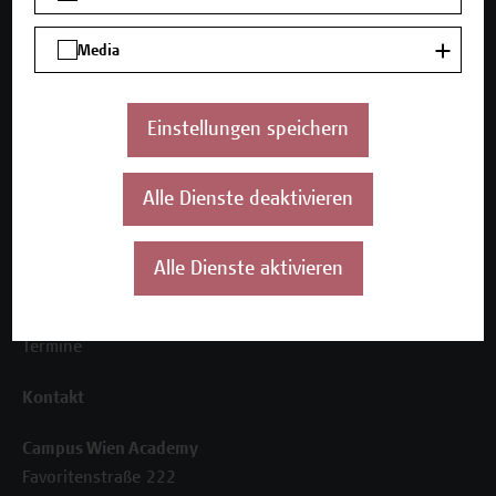
Media
Unser Angebot
Seminare und Zertifikatsprogramme
Inhouse-Weiterbildung
Einstellungen speichern
Beratungsleistungen
Alle Dienste deaktivieren
Über uns
Die Campus Wien Academy
Referenzen und Partner*innen
Alle Dienste aktivieren
Unser Team
News
Termine
Kontakt
Campus Wien Academy
Favoritenstraße 222