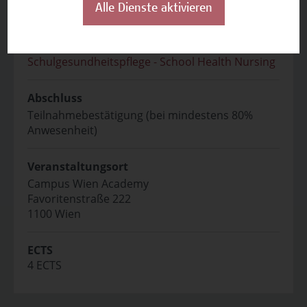
Hochschulreife.
Alle Dienste aktivieren
Zertifikatsprogramm
Schulgesundheitspflege - School Health Nursing
Abschluss
Teilnahmebestätigung (bei mindestens 80%
Anwesenheit)
Veranstaltungsort
Campus Wien Academy
Favoritenstraße 222
1100 Wien
ECTS
4 ECTS