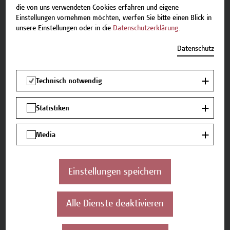
die von uns verwendeten Cookies erfahren und eigene
Schulungs- und Gesundheitsdienstleistungen im
Einstellungen vornehmen möchten, werfen Sie bitte einen Blick in
unsere Einstellungen oder in die
Datenschutzerklärung
.
Rahmen der Pflege zu schulen, zu organisieren
und zu koordinieren.
Datenschutz
Lehr- und Lernmethoden
Technisch notwendig
In diesem Modul wird folgende Lehr- und
Lernmethode eingesetzt: Vortrag, Gruppenarbeiten,
Statistiken
Diskussion.
Media
Auf einen Blick
Einstellungen speichern
Zielgruppe
Personen im gehobenen Dienst für
Alle Dienste deaktivieren
Gesundheits- und Krankenpflege mit
Berufsberechtigung mit und ohne