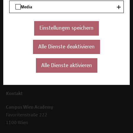
Unser Angebot
Media
Seminare und Zertifikatsprogramme
Inhouse-Weiterbildung
Beratungsleistungen
Einstellungen speichern
Über uns
Alle Dienste deaktivieren
Die Campus Wien Academy
Referenzen und Partner*innen
Unser Team
Alle Dienste aktivieren
News
Termine
Kontakt
Campus Wien Academy
Favoritenstraße 222
1100 Wien