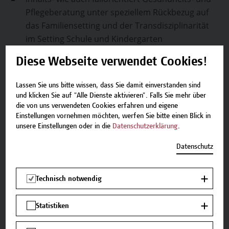
Pflegeberatung unter speziellem Rückbezug auf
das Familiensetting und der Transdisziplinarität
im Setting Schule und Kindergarten
durchzuführen.
Diese Webseite verwendet Cookies!
Selbstreflexion zur Weiterentwicklung Ihres
Beratungshandelns anzuwenden.
Lassen Sie uns bitte wissen, dass Sie damit einverstanden sind
und klicken Sie auf "Alle Dienste aktivieren". Falls Sie mehr über
die von uns verwendeten Cookies erfahren und eigene
Lehr- und Lernmethoden
Einstellungen vornehmen möchten, werfen Sie bitte einen Blick in
unsere Einstellungen oder in die
Datenschutzerklärung
.
In diesem Modul wird folgende Lehr- und
Datenschutz
Lernmethode eingesetzt: Vortrag, Gruppenarbeiten,
Diskussion.
Technisch notwendig
Zu den Vortragenden
Statistiken
Die Vortragenden werden zeitnah bekannt gegeben.