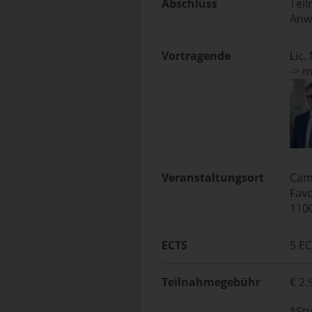
Abschluss
Tei
Anw
Vortragende
Lic.
-> 
Veranstaltungsort
Cam
Favo
110
ECTS
5 E
Teilnahmegebühr
€ 2.
*St