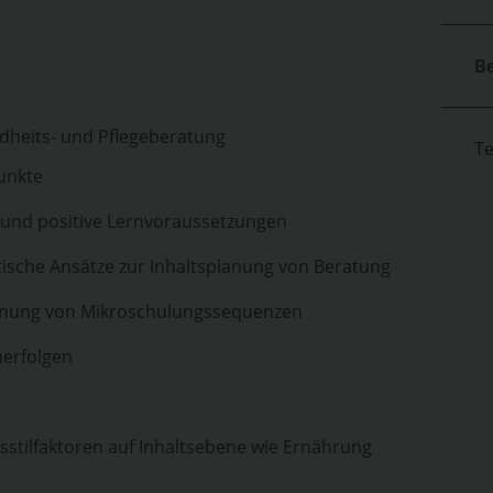
B
ndheits- und Pflegeberatung
T
unkte
 und positive Lernvoraussetzungen
tische Ansätze zur Inhaltsplanung von Beratung
anung von Mikroschulungssequenzen
nerfolgen
stilfaktoren auf Inhaltsebene wie Ernährung