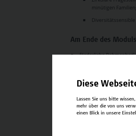
minütigen Familie
Diversitätssensible
Am Ende des Moduls 
förderliche Rahmenbedin
nennen, diese zu schaf
Hintergrund umzusetzen
inhalts- wie auch fallor
Diese Webseit
speziellem Rückbezug auf
im Setting Schule und K
Lassen Sie uns bitte wissen,
mehr über die von uns verw
Selbstreflexion zur Wei
einen Blick in unsere Einste
anzuwenden.