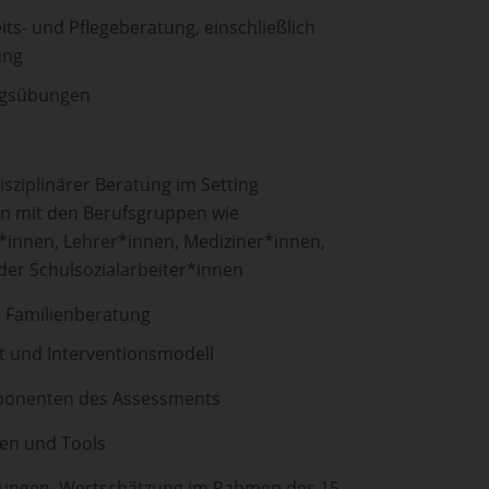
its- und Pflegeberatung, einschließlich
ung
ngsübungen
sziplinärer Beratung im Setting
n mit den Berufsgruppen wie
innen, Lehrer*innen, Mediziner*innen,
er Schulsozialarbeiter*innen
 Familienberatung
t und Interventionsmodell
ponenten des Assessments
ken und Tools
llungen, Wertschätzung im Rahmen des 15-