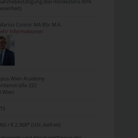
lnahmebestätigung (bei mindestens 80%
esenheit)
 Marius Contor MA BSc M.A.
mehr Informationen
pus Wien Academy
ritenstraße 222
0 Wien
CTS
960 / € 2.368* (USt.-befreit)
udierende und Absolvent*innen der