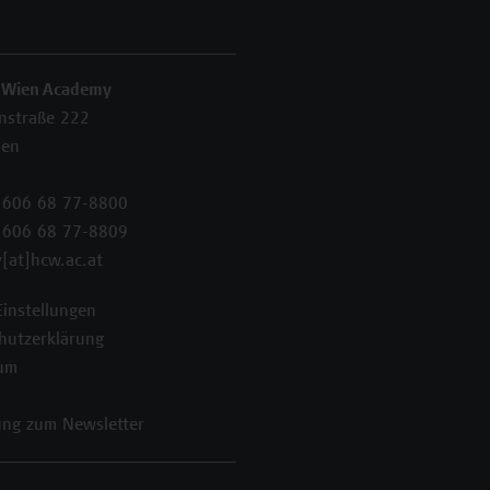
 Wien Academy
enstraße 222
ien
 606 68 77-8800
 606 68 77-8809
[at]hcw.ac.at
Einstellungen
hutzerklärung
um
ng zum Newsletter