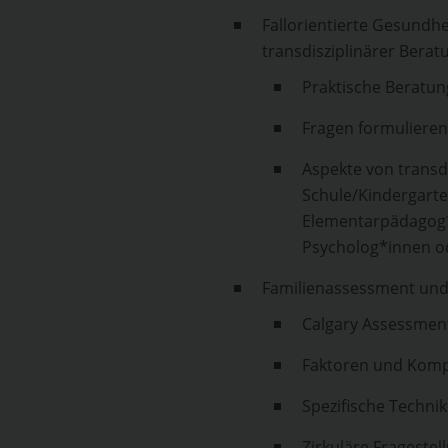
Fallorientierte Gesundhe
transdisziplinärer Berat
Praktische Beratu
Fragen formulieren
Aspekte von transdi
Schule/Kindergarte
Elementarpädagog*
Psycholog*innen od
Familienassessment und
Calgary Assessmen
Faktoren und Kom
Spezifische Techni
Zirkuläre Frageste