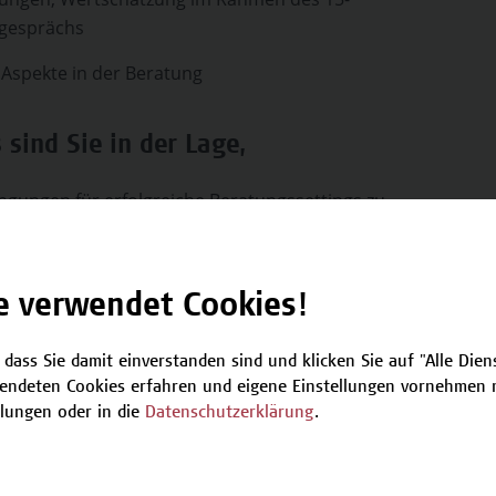
ngesprächs
 Aspekte in der Beratung
sind Sie in der Lage,
gungen für erfolgreiche Beratungssettings zu
fen und Beratungsgespräche vor diesem
.
ientiert Gesundheits- und Pflegeberatung unter
e verwendet Cookies!
 das Familiensetting und der Transdisziplinarität
indergarten durchzuführen.
 dass Sie damit einverstanden sind und klicken Sie auf "Alle Dienst
endeten Cookies erfahren und eigene Einstellungen vornehmen m
terentwicklung Ihres Beratungshandelns
llungen oder in die
Datenschutzerklärung
.