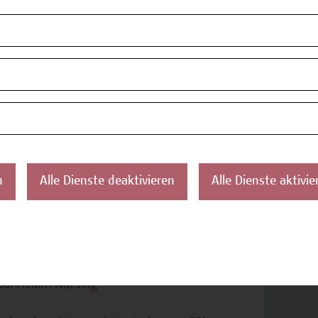
oden
de Lehr- und Lernmethode eingesetzt: Vortrag,
n.
n
Alle Dienste deaktivieren
Alle Dienste aktivie
sonen im gehobenen Dienst für
undheits- und Krankenpflege mit
ufsberechtigung mit und ohne
schulreife.
ifikatsprogramm Schulgesundheitspflege -
ool Health Nursing